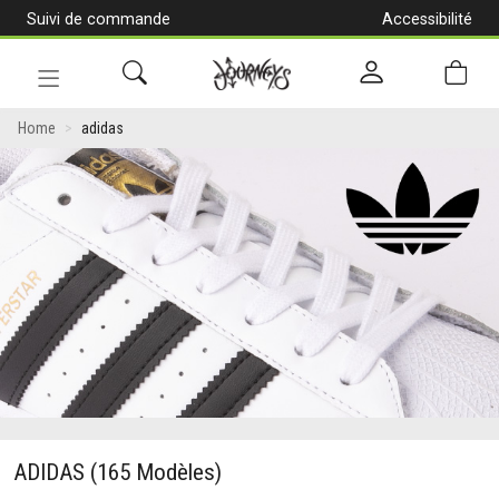
Suivi de commande
Accessibilité
[Aller
au
contenu]
Navigation
en
Home
adidas
alternance
ADIDAS
(165 Modèles)