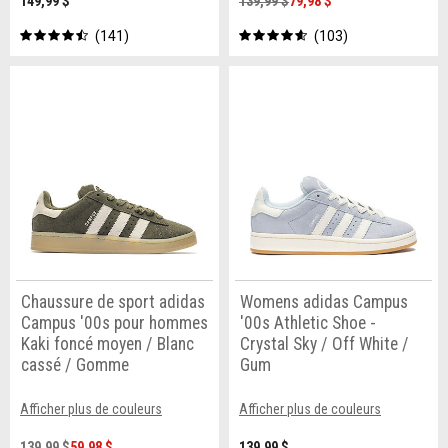
149,99 $
139,99 $
79,98 $
141
103
Chaussure de sport adidas
Womens adidas Campus
Campus '00s pour hommes
'00s Athletic Shoe -
Kaki foncé moyen / Blanc
Crystal Sky / Off White /
cassé / Gomme
Gum
Afficher plus de couleurs
Afficher plus de couleurs
139,99 $
59,98 $
139,99 $