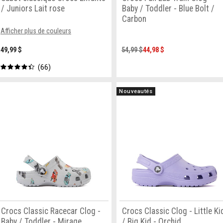
/ Juniors Lait rose
Baby / Toddler - Blue Bolt /
Carbon
Afficher plus de couleurs
49,99 $
54,99 $
44,98 $
66
Nouveautés
Crocs Classic Racecar Clog -
Crocs Classic Clog - Little Ki
Baby / Toddler - Mirage
/ Big Kid - Orchid