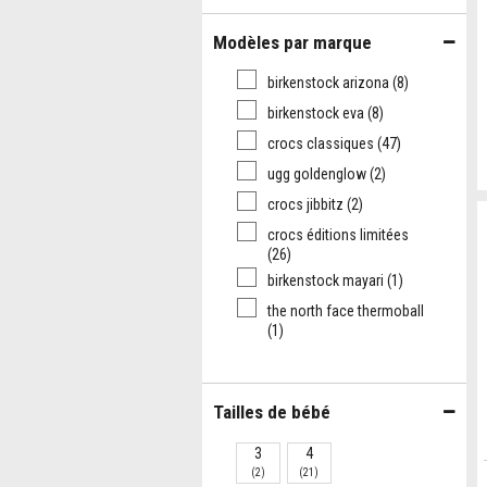
Modèles par marque
birkenstock arizona
(8)
birkenstock eva
(8)
crocs classiques
(47)
ugg goldenglow
(2)
crocs jibbitz
(2)
crocs éditions limitées
(26)
birkenstock mayari
(1)
the north face thermoball
(1)
Tailles de bébé
3
4
(2)
(21)