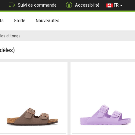
Suivi de commande
Accessibilité
FR
ts
Solde
Nouveautés
les et tongs
dèles)