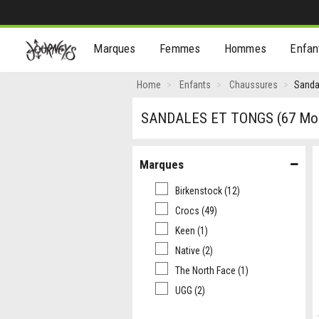
[Aller
Marques
Femmes
Hommes
Enfan
au
contenu]
Home
Enfants
Chaussures
Sanda
SANDALES ET TONGS
(67 Mo
Marques
Birkenstock
(12)
Crocs
(49)
Keen
(1)
Native
(2)
The North Face
(1)
UGG
(2)