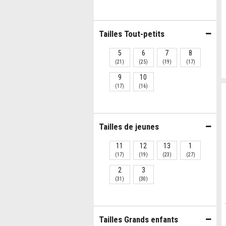
Tailles Tout-petits
5
6
7
8
(21)
(25)
(19)
(17)
9
10
(17)
(16)
Tailles de jeunes
11
12
13
1
(17)
(19)
(23)
(27)
2
3
(31)
(30)
Tailles Grands enfants