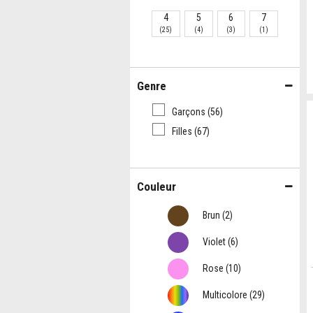
4
5
6
7
(25)
(4)
(3)
(1)
Genre
Garçons
(56)
Filles
(67)
Couleur
Brun
(2)
Violet
(6)
Rose
(10)
Multicolore
(29)