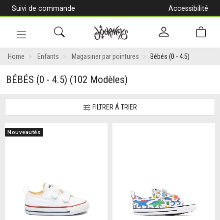
Suivi de commande
Accessibilité
[Aller
au
contenu]
Navigation
en
Home
Enfants
Magasiner par pointures
Bébés (0 - 4.5)
alternance
BÉBÉS (0 - 4.5)
(102 Modèles)
FILTRER Á TRIER
Nouveautés