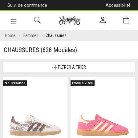
Suivi de commande
Accessibilité
[Aller
au
contenu]
Navigation
en
Home
Femmes
Chaussures
alternance
CHAUSSURES
(628 Modèles)
FILTRER Á TRIER
Nouveautés
Exclusivités