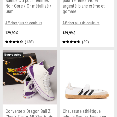
Samba OG pour femmes
pour femmes Violet
Noir Core / Or métallisé /
argenté, blanc crème et
Gum
gomme
Afficher plus de couleurs
Afficher plus de couleurs
129,99 $
139,99 $
138
39
Nouveautés
Converse x Dragon Ball Z
Chaussure athlétique
Chuck Taylor All Star High-
adidas Samba Jane pour