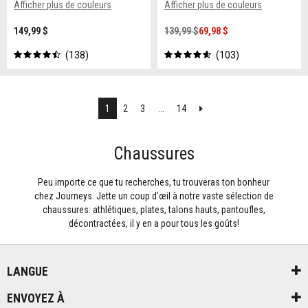
Afficher plus de couleurs
Afficher plus de couleurs
149,99 $
139,99 $
69,98 $
138
103
Suivant
1
2
3
...
14
Chaussures
Peu importe ce que tu recherches, tu trouveras ton bonheur
chez Journeys. Jette un coup d’œil à notre vaste sélection de
chaussures: athlétiques, plates, talons hauts, pantoufles,
décontractées, il y en a pour tous les goûts!
LANGUE
ENVOYEZ À