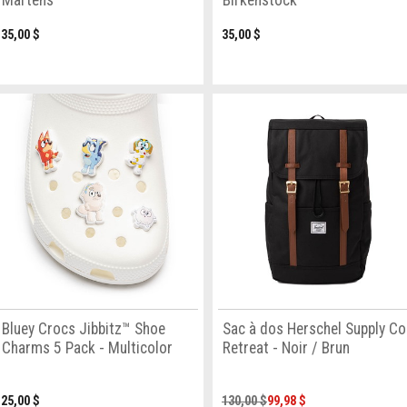
Martens
Birkenstock
35,00 $
35,00 $
Bluey Crocs Jibbitz™ Shoe
Sac à dos Herschel Supply Co
Charms 5 Pack - Multicolor
Retreat - Noir / Brun
25,00 $
130,00 $
99,98 $