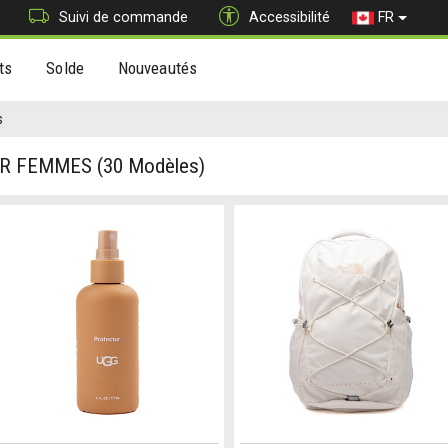
Suivi de commande
Accessibilité
FR
ts
Solde
Nouveautés
s
UR FEMMES
(30 Modèles)