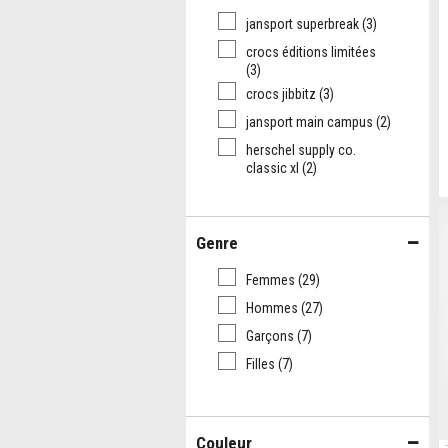
jansport superbreak
(3)
crocs éditions limitées
(3)
crocs jibbitz
(3)
jansport main campus
(2)
herschel supply co.
classic xl
(2)
Genre
Femmes
(29)
Hommes
(27)
Garçons
(7)
Filles
(7)
Couleur