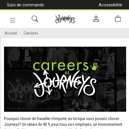
Suivi de commande
Accessibilité
[Aller
au
contenu]
Navigation
en
Accueil
Carrières
alternance
Carrières
-
Travailler
chez
Journeys
Pourquoi choisir de travailler n’importe où lorsque vous pouvez choisir
Journeys? Un rabais de 40 % pour tous nos employés, un environnement