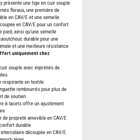
y présente une tige en cuir souple
més floraux, une première de
ible en CAV/E et une semelle
découpée en CAV/E pour un confort
e pied, ainsi qu’une semelle
 caoutchouc durable pour une
imale et une meilleure résistance
ffert uniquement chez
cuir souple avec imprimés de
ites
 respirante en textile
anguette rembourrés pour plus de
et de soutien
e à lacets offre un ajustement
ire
e de propreté amovible en CAV/E
confort durable
 intercalaire découpée en CAV/E
amorti léger