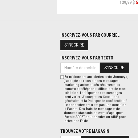
139,99 $
5
INSCRIVEZ-VOUS PAR COURRIEL
S'INSCRIRE
INSCRIVEZ-VOUS PAR TEXTO
S'INSCRIRE
En m’abonnant aux alertes texto Journeys,
j’accepte de recevoir des messages
marketing automatisés récurrents au
numéro de téléphone utilisé lors de mon
adhésion. La fréquence des messages
peut varier. J’accepte les
Conditions
générales
et la
Politique de confidentialité
.
Le consentement n'est pas une condition
à l'achat. Des frais de message et de
données standards peuvent s'appliquer.
Envoie ARRET pour annuler ou AIDE pour
obtenir de l’aide.
TROUVEZ VOTRE MAGASIN