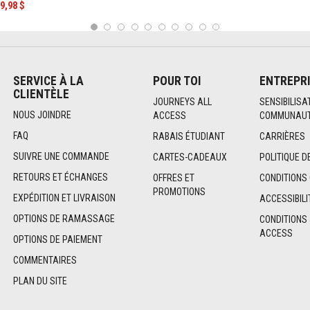
9,98 $
1
2
3
4
5
6
7
8
9
10
SERVICE À LA
POUR TOI
ENTREPR
CLIENTÈLE
JOURNEYS ALL
SENSIBILISA
NOUS JOINDRE
ACCESS
COMMUNAUT
FAQ
RABAIS ÉTUDIANT
CARRIÈRES
SUIVRE UNE COMMANDE
CARTES-CADEAUX
POLITIQUE D
RETOURS ET ÉCHANGES
OFFRES ET
CONDITIONS
PROMOTIONS
EXPÉDITION ET LIVRAISON
ACCESSIBILI
OPTIONS DE RAMASSAGE
CONDITIONS
ACCESS
OPTIONS DE PAIEMENT
COMMENTAIRES
PLAN DU SITE