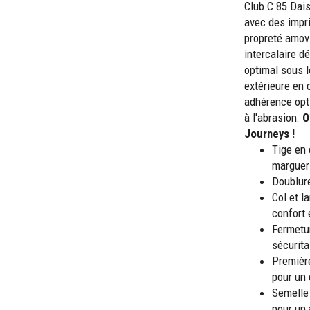
Club C 85 Dais
avec des impri
propreté amov
intercalaire 
optimal sous l
extérieure en
adhérence opt
à l'abrasion.
O
Journeys !
Tige en 
marguer
Doublure
Col et l
confort 
Fermetur
sécurita
Premièr
pour un 
Semelle
pour un 