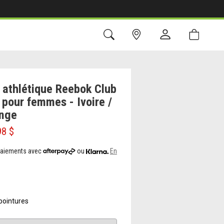
 athlétique Reebok Club
 pour femmes - Ivoire /
ange
98 $
 paiements avec
ou
En
pointures