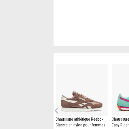
Previous
Soulier De Sport New Balance
Chaussure athlétique Reebok
Chaussure
327 Pour Femmes - Beige
Classic en nylon pour femmes -
Easy Rider