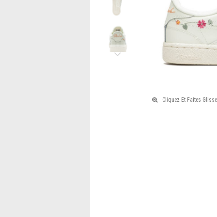
Ivoire
/
Rose
/
Next
Orange