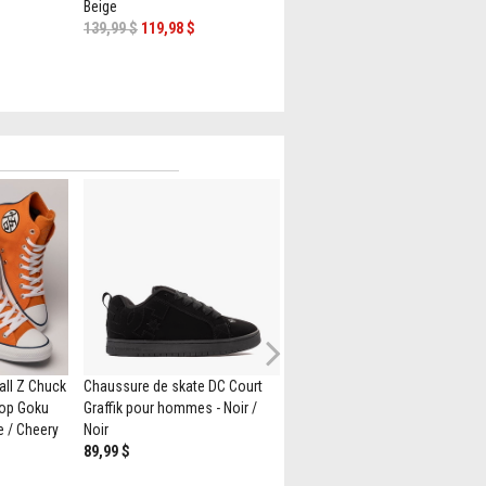
Beige
Noire / Blanche
139,99 $
119,98 $
119,99 $
59,98 $
Next
all Z Chuck
Chaussure de skate DC Court
Chaussure de skate sans lacet
-Top Goku
Graffik pour hommes - Noir /
Vans - Léopard
e / Cheery
Noir
79,99 $
89,99 $