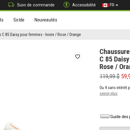
Suivi de commande
Accessibilité
FR
ts
Solde
Nouveautés
 C 85 Daisy pour femmes - Ivoire / Rose / Orange
Chaussure
C 85 Daisy
Rose / Or
119,99 $
59,
Ou 4 sans intérêt
savoir plus
Guide des 
Pointure