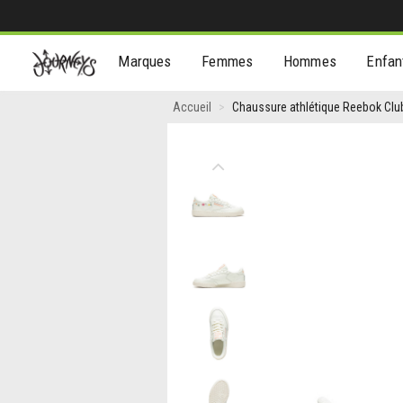
[Aller
Marques
Femmes
Hommes
Enfan
au
contenu]
Chaussure
Accueil
Chaussure athlétique Reebok Club
athlétique
Reebok
Previous
Club
C
85
Daisy
pour
femmes
-