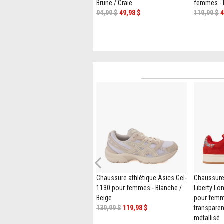
Bisque / Argile Du Désert
Brune / Craie
femmes - 
129,99 $
99,98 $
94,99 $
49,98 $
119,99 $
4
Previous
Sandale compensée TOMS
Chaussure athlétique Asics Gel-
Chaussure 
Diana pour femmes - Noire
1130 pour femmes - Blanche /
Liberty L
109,99 $
89,98 $
Beige
pour femm
139,99 $
119,98 $
transparen
métallisé