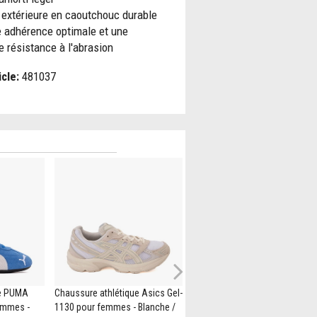
 extérieure en caoutchouc durable
e adhérence optimale et une
e résistance à l'abrasion
icle:
481037
Next
ue PUMA
Chaussure athlétique Asics Gel-
Chaussure athlétique New
emmes -
1130 pour femmes - Blanche /
Balance 574 pour femmes -