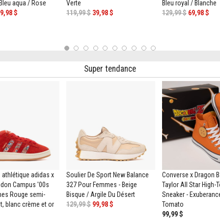
Bleu aqua / Rose
Verte
Bleu royal / Blanche
9,98 $
119,99 $
39,98 $
129,99 $
69,98 $
1
2
3
4
5
6
7
8
9
10
Super tendance
athlétique adidas x
Soulier De Sport New Balance
Converse x Dragon B
ondon Campus '00s
327 Pour Femmes - Beige
Taylor All Star High
es Rouge semi-
Bisque / Argile Du Désert
Sneaker - Exuberanc
t, blanc crème et or
129,99 $
99,98 $
Tomato
99,99 $