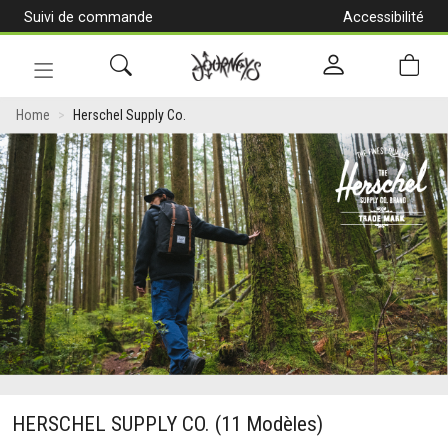
Suivi de commande
Accessibilité
[Aller
au
contenu]
Navigation
en
Home
Herschel Supply Co.
alternance
HERSCHEL SUPPLY CO.
(11 Modèles)