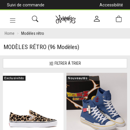
Suivi de commande
Accessibilité
[Aller
au
contenu]
Navigation
en
Home
Modèles rétro
alternance
MODÈLES RÉTRO
(96 Modèles)
FILTRER Á TRIER
Exclusivités
Nouveautés