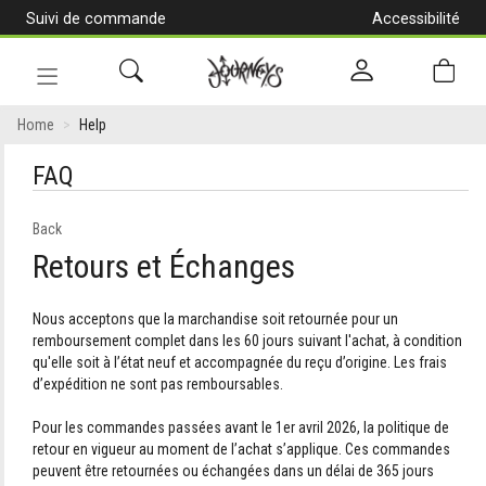
Suivi de commande
Accessibilité
[Aller
au
contenu]
Navigation
en
Home
Help
alternance
Help
FAQ
Back
Retours et Échanges
Nous acceptons que la marchandise soit retournée pour un
remboursement complet dans les 60 jours suivant l'achat, à condition
qu'elle soit à l’état neuf et accompagnée du reçu d’origine. Les frais
d’expédition ne sont pas remboursables.
Pour les commandes passées avant le 1er avril 2026, la politique de
retour en vigueur au moment de l’achat s’applique. Ces commandes
peuvent être retournées ou échangées dans un délai de 365 jours