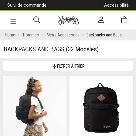
Suivi de commande
Accessibilité
[Aller
au
contenu]
Navigation
en
Home
Hommes
Men's Accessories
Backpacks and Bags
alternance
BACKPACKS AND BAGS
(32 Modèles)
FILTRER Á TRIER