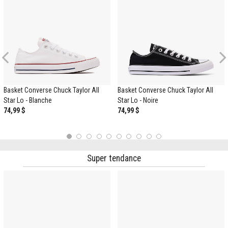
Previous
Basket Converse Chuck Taylor All
Basket Converse Chuck Taylor All
Star Lo - Blanche
Star Lo - Noire
74,99 $
74,99 $
1
2
3
4
5
6
7
8
9
10
Super tendance