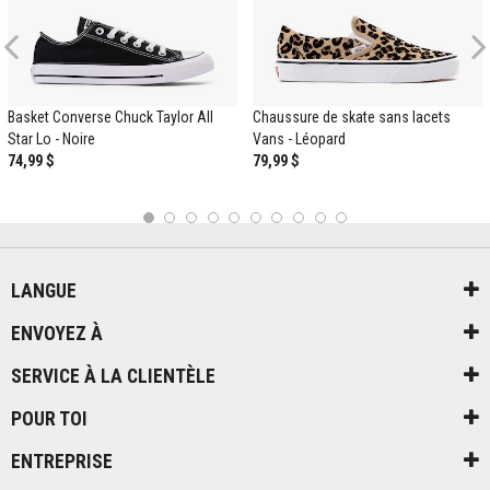
Previous
Basket Converse Chuck Taylor All
Chaussure de skate sans lacets
Star Lo - Noire
Vans - Léopard
74,99 $
79,99 $
1
2
3
4
5
6
7
8
9
10
LANGUE
ENVOYEZ À
SERVICE À LA CLIENTÈLE
POUR TOI
ENTREPRISE