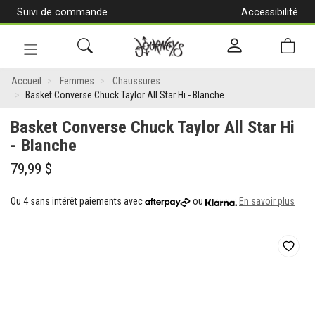
Suivi de commande
Accessibilité
[Aller
au
contenu]
Navigation
Basket
en
Accueil
Femmes
Chaussures
alternance
Basket Converse Chuck Taylor All Star Hi - Blanche
Converse
Basket Converse Chuck Taylor All Star Hi
Chuck
- Blanche
Taylor
79,99 $
All
Star
Ou 4 sans intérêt paiements avec
ou
En savoir plus
Hi
-
Blanche