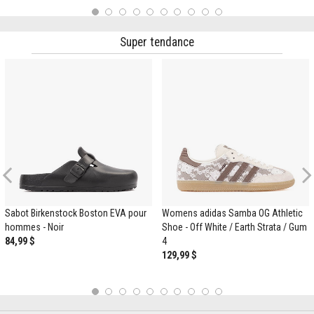
1
2
3
4
5
6
7
8
9
10
Super tendance
Previous
Sabot Birkenstock Boston EVA pour
Womens adidas Samba OG Athletic
hommes - Noir
Shoe - Off White / Earth Strata / Gum
84,99 $
4
129,99 $
1
2
3
4
5
6
7
8
9
10