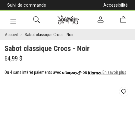
Suivi de commande
Accessibilité
[Aller
au
contenu]
Navigation
Sabot
en
Accueil
Sabot classique Crocs - Noir
alternance
classique
Sabot classique Crocs - Noir
Crocs
64,99 $
-
Ou 4 sans intérêt paiements avec
ou
En savoir plus
Noir