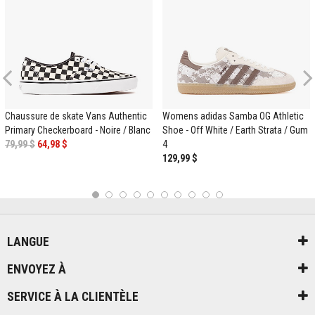
Previous
Chaussure de skate Vans Authentic
Womens adidas Samba OG Athletic
Primary Checkerboard - Noire / Blanc
Shoe - Off White / Earth Strata / Gum
79,99 $
64,98 $
4
129,99 $
1
2
3
4
5
6
7
8
9
10
LANGUE
ENVOYEZ À
SERVICE À LA CLIENTÈLE