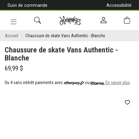
Suivi de commande
Accessibilité
[Aller
au
contenu]
Navigation
Chaussure
en
Accueil
Chaussure de skate Vans Authentic - Blanche
alternance
de
Chaussure de skate Vans Authentic -
skate
Blanche
Vans
69,99 $
Authentic
Ou 4 sans intérêt paiements avec
ou
En savoir plus
-
Blanche