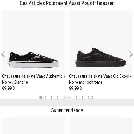
Ces Articles Pourraient Aussi Vous Intéresser
Previous
Chaussure de skate Vans Authentic -
Chaussure de skate Vans Old Skool -
Noire / Blanche
Noire monochrome
69,99 $
89,99 $
1
2
3
4
5
6
7
8
9
10
Super tendance