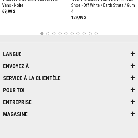
Vans - Noire
Shoe - Off White / Earth Strata / Gum
69,99 $
4
129,99 $
1
2
3
4
5
6
7
8
9
10
LANGUE
ENVOYEZ À
SERVICE À LA CLIENTÈLE
POUR TOI
ENTREPRISE
MAGASINE