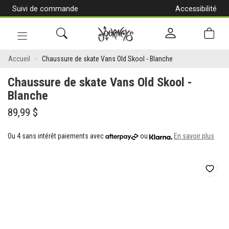
Suivi de commande
Accessibilité
[Aller
au
contenu]
Navigation
Chaussure
en
Accueil
Chaussure de skate Vans Old Skool - Blanche
alternance
de
Chaussure de skate Vans Old Skool -
skate
Blanche
Vans
89,99 $
Old
Ou 4 sans intérêt paiements avec
ou
En savoir plus
Skool
-
Blanche