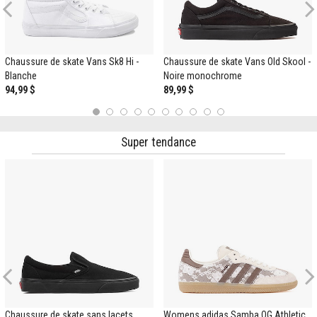
Previous
Chaussure de skate Vans Sk8 Hi -
Chaussure de skate Vans Old Skool -
Blanche
Noire monochrome
94,99 $
89,99 $
1
2
3
4
5
6
7
8
9
10
Super tendance
Previous
Chaussure de skate sans lacets
Womens adidas Samba OG Athletic