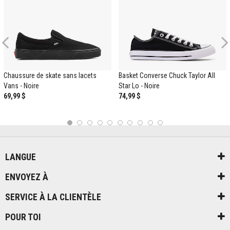
Previous
Chaussure de skate sans lacets
Basket Converse Chuck Taylor All
Vans - Noire
Star Lo - Noire
69,99 $
74,99 $
1
2
3
4
5
6
7
8
9
10
LANGUE
ENVOYEZ À
SERVICE À LA CLIENTÈLE
POUR TOI