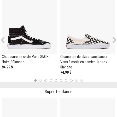
Previous
Chaussure de skate Vans Sk8 Hi -
Chaussure de skate sans lacets
Noire / Blanche
Vans à motif en damier - Noire /
94,99 $
Blanche
74,99 $
1
2
3
4
5
6
7
8
9
10
Super tendance