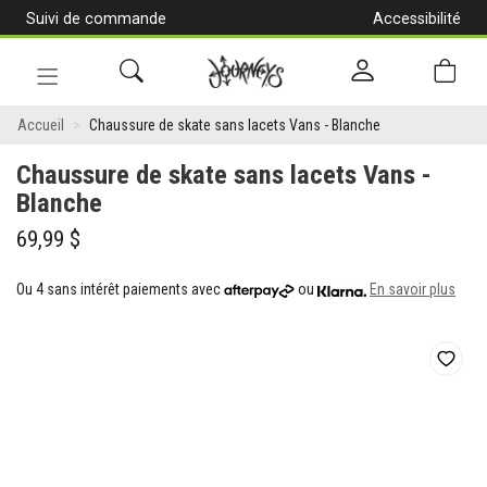
Suivi de commande
Accessibilité
[Aller
au
contenu]
Navigation
Chaussure
en
Accueil
Chaussure de skate sans lacets Vans - Blanche
alternance
de
Chaussure de skate sans lacets Vans -
skate
Blanche
sans
69,99 $
lacets
Ou 4 sans intérêt paiements avec
ou
En savoir plus
Vans
-
Blanche