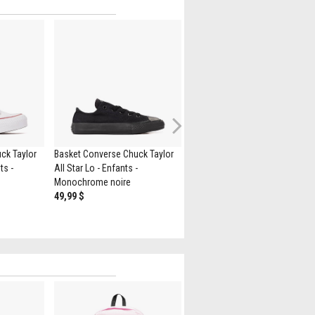
Next
ck Taylor
Basket Converse Chuck Taylor
Basket Converse Chuck Taylor
ts -
All Star Lo - Enfants -
All Star Hi - Bébés / Tout-petits 
Monochrome noire
Noire
49,99 $
44,99 $