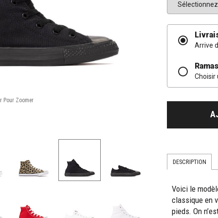
Livrai
Arrive 
Ramas
Choisir
A
DESCRIPTION
Voici le modè
classique en v
pieds. On n’es