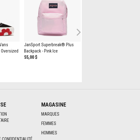
Next
 Vans
JanSport Superbreak® Plus
Chaussure athlétique New
 Oversized
Backpack - Pink Ice
Balance 327 pour femmes - Gri
55,00 $
Matter / Or métallisé
129,99 $
ISE
MAGASINE
TION
MARQUES
AIRE
FEMMES
HOMMES
E CONFIDENTIALITÉ