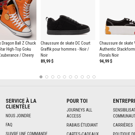
 Dragon Ball Z Chuck
Chaussure de skate DC Court
Chaussure de skate
 Star High-Top Goku
Graffik pour hommes - Noir /
Authentic Stackform
Exuberance / Cheery
Noir
Florals Noir
89,99 $
94,99 $
1
2
3
4
5
6
7
8
9
10
SERVICE À LA
POUR TOI
ENTREPR
CLIENTÈLE
JOURNEYS ALL
SENSIBILISA
NOUS JOINDRE
ACCESS
COMMUNAUT
FAQ
RABAIS ÉTUDIANT
CARRIÈRES
SUIVRE UNE COMMANDE
CARTES-CADEAUX
POLITIQUE D