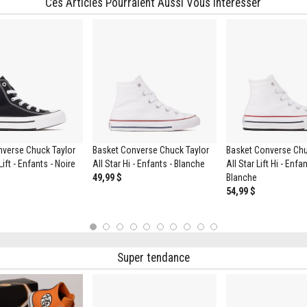
Ces Articles Pourraient Aussi Vous Intéresser
nverse Chuck Taylor
Basket Converse Chuck Taylor
Basket Converse Chu
Lift - Enfants - Noire
All Star Hi - Enfants - Blanche
All Star Lift Hi - Enfan
49,99 $
Blanche
54,99 $
1
2
3
4
5
6
7
8
9
10
Super tendance