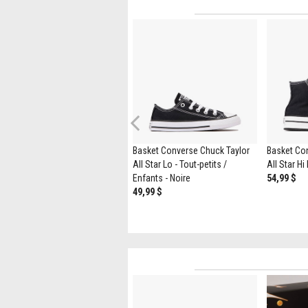
Previous
Chaussure de skate sans lacets
Basket Converse Chuck Taylor
Basket Co
à motif en damier Vans - Bébés
All Star Lo - Tout-petits /
All Star Hi 
/ Tout-petits - Noire / Blanche
Enfants - Noire
54,99 $
44,99 $
49,99 $