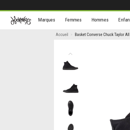
[Aller
Marques
Femmes
Hommes
Enfan
au
contenu]
Basket
Accueil
Basket Converse Chuck Taylor All
Converse
Chuck
Previous
Taylor
All
Star
Hi
-
Enfants
-