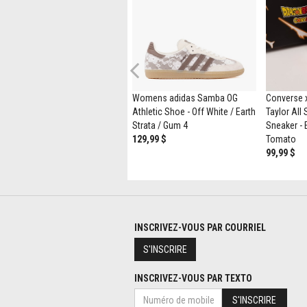
Previous
Sandale compensée TOMS
Womens adidas Samba OG
Converse x
Diana pour femmes - Noire
Athletic Shoe - Off White / Earth
Taylor All
109,99 $
89,98 $
Strata / Gum 4
Sneaker - 
129,99 $
Tomato
99,99 $
INSCRIVEZ-VOUS PAR COURRIEL
S'INSCRIRE
INSCRIVEZ-VOUS PAR TEXTO
S'INSCRIRE