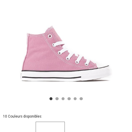
Kid
-
Cliffside
Rose
10 Couleurs disponibles: