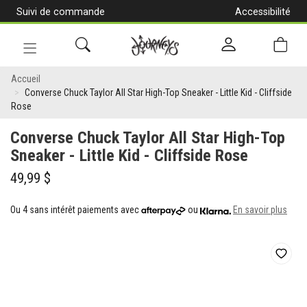
Suivi de commande
Accessibilité
[Aller
au
contenu]
Navigation
Converse
en
Accueil
alternance
Converse Chuck Taylor All Star High-Top Sneaker - Little Kid - Cliffside
Chuck
Rose
Taylor
Converse Chuck Taylor All Star High-Top
All
Sneaker - Little Kid - Cliffside Rose
Star
49,99 $
High-
Ou 4 sans intérêt paiements avec
ou
En savoir plus
Top
Sneaker
-
Little