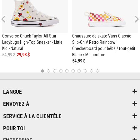
Previous
Converse Chuck Taylor All Star
Chaussure de skate Vans Classic
Ladybugs High-Top Sneaker - Little
Slip-On V Retro Rainbow
Kid - Natural
Checkerboard pour bébé / tout-petit
54,99 $
29,98 $
Blanc / Multicolore
54,99 $
1
2
3
4
5
6
7
8
9
10
LANGUE
ENVOYEZ À
SERVICE À LA CLIENTÈLE
POUR TOI