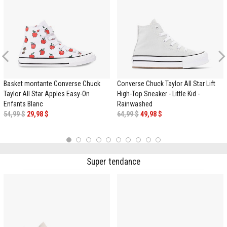
Previous
Basket montante Converse Chuck
Converse Chuck Taylor All Star Lift
Taylor All Star Apples Easy-On
High-Top Sneaker - Little Kid -
Enfants Blanc
Rainwashed
54,99 $
29,98 $
64,99 $
49,98 $
1
2
3
4
5
6
7
8
9
10
Super tendance