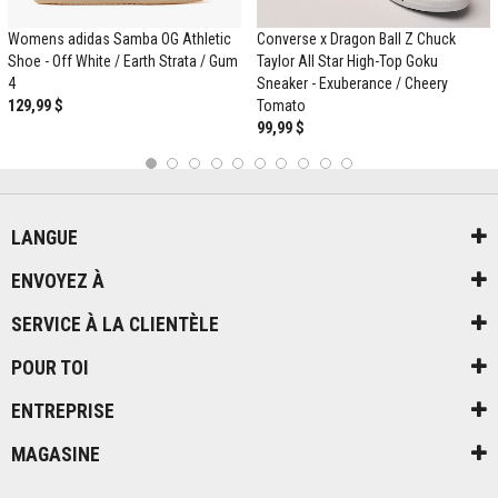
Womens adidas Samba OG Athletic
Converse x Dragon Ball Z Chuck
Shoe - Off White / Earth Strata / Gum
Taylor All Star High-Top Goku
4
Sneaker - Exuberance / Cheery
129,99 $
Tomato
99,99 $
1
2
3
4
5
6
7
8
9
10
LANGUE
ENVOYEZ À
SERVICE À LA CLIENTÈLE
POUR TOI
ENTREPRISE
MAGASINE