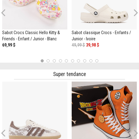
Previous
Sabot Crocs Classic Hello Kitty &
Sabot classique Crocs - Enfants /
Friends - Enfant / Junior - Blanc
Junior - Ivoire
69,99 $
49,99 $
39,98 $
1
2
3
4
5
6
7
8
9
10
Super tendance
Previous