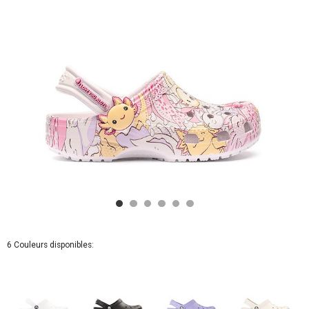
-
Grape
Ice
6 Couleurs disponibles: