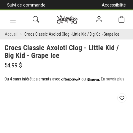
Suivi de commande
Accessibilité
[Aller
au
contenu]
Navigation
Crocs
en
Accueil
Crocs Classic Axolotl Clog - Little Kid / Big Kid - Grape Ice
alternance
Classic
Crocs Classic Axolotl Clog - Little Kid /
Axolotl
Big Kid - Grape Ice
Clog
54,99 $
-
Ou 4 sans intérêt paiements avec
ou
En savoir plus
Little
Kid
/
Big
Kid