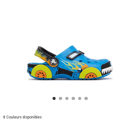
Tout-
petits
-
Bleu
8 Couleurs disponibles: