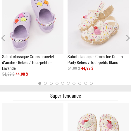
Previous
Sabot classique Crocs bracelet
Sabot classique Crocs Ice Cream
d'amitié - Bébés / Tout-petits -
Party Bébés / Tout-petits Blanc
Lavande
54,99 $
44,98 $
54,99 $
44,98 $
1
2
3
4
5
6
7
8
9
10
Super tendance