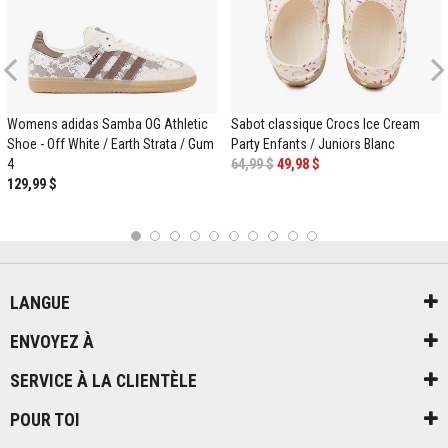
Previous
Womens adidas Samba OG Athletic
Sabot classique Crocs Ice Cream
Shoe - Off White / Earth Strata / Gum
Party Enfants / Juniors Blanc
4
64,99 $
49,98 $
129,99 $
1
2
3
4
5
6
7
8
9
10
LANGUE
ENVOYEZ À
SERVICE À LA CLIENTÈLE
POUR TOI