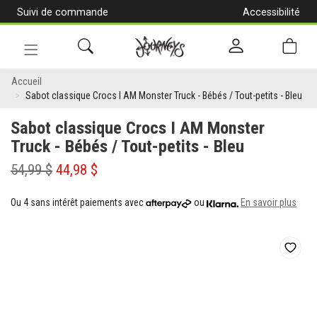
Suivi de commande
Accessibilité
[Aller
au
contenu]
Navigation
Sabot
en
Accueil
alternance
Sabot classique Crocs I AM Monster Truck - Bébés / Tout-petits - Bleu
classique
Sabot classique Crocs I AM Monster
Crocs
Truck - Bébés / Tout-petits - Bleu
I
54,99 $
44,98 $
AM
Monster
Ou 4 sans intérêt paiements avec
ou
En savoir plus
Truck
-
Bébés
/