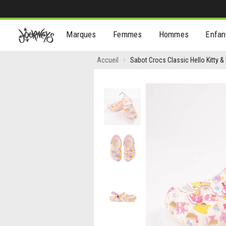
[Aller
Marques
Femmes
Hommes
Enfan
au
contenu]
Sabot
Accueil
Sabot Crocs Classic Hello Kitty & 
Crocs
Classic
Previous
Hello
Kitty
&
Friends
-
Enfant
/