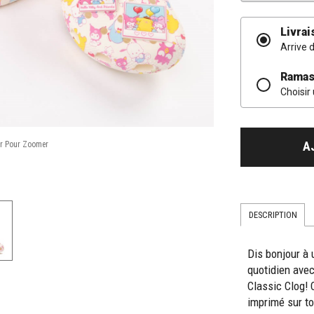
Livrai
Arrive 
Ramas
Choisir
A
DESCRIPTION
Dis bonjour à 
quotidien avec
Classic Clog!
imprimé sur to