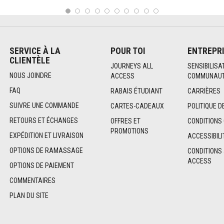
1
2
3
4
5
6
7
8
9
10
SERVICE À LA
POUR TOI
ENTREPR
CLIENTÈLE
JOURNEYS ALL
SENSIBILISA
NOUS JOINDRE
ACCESS
COMMUNAUT
FAQ
RABAIS ÉTUDIANT
CARRIÈRES
SUIVRE UNE COMMANDE
CARTES-CADEAUX
POLITIQUE D
RETOURS ET ÉCHANGES
OFFRES ET
CONDITIONS
PROMOTIONS
EXPÉDITION ET LIVRAISON
ACCESSIBILI
OPTIONS DE RAMASSAGE
CONDITIONS
ACCESS
OPTIONS DE PAIEMENT
COMMENTAIRES
PLAN DU SITE