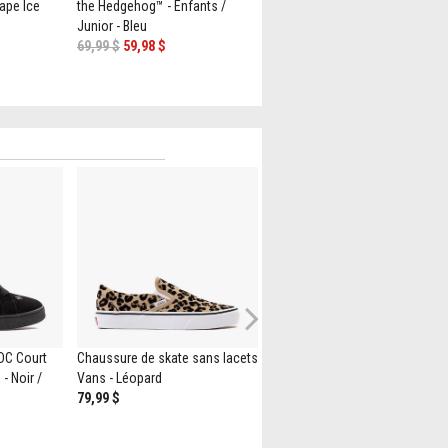
Grape Ice
the Hedgehog™ - Enfants /
/ Toddler - Blue Bolt / Carbon
Junior - Bleu
54,99 $
44,98 $
69,99 $
59,98 $
Next
DC Court
Chaussure de skate sans lacets
Botte Imperméable Double
- Noir /
Vans - Léopard
Langue Timberland Premium 6
79,99 $
po Pour Homme - Kaki
219,99 $