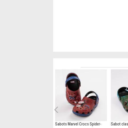
Previous
Sabot Crocs Classic Hello Kitty
Sabots Marvel Crocs Spider-
Sabot clas