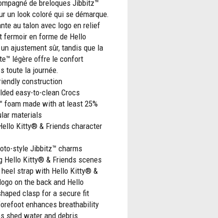
ompagné de breloques Jibbitz™
ur un look coloré qui se démarque.
ante au talon avec logo en relief
t fermoir en forme de Hello
un ajustement sûr, tandis que la
e™ légère offre le confort
s toute la journée.
iendly construction
lded easy-to-clean Crocs
e™ foam made with at least 25%
ular materials
Hello Kitty® & Friends character
oto-style Jibbitz™ charms
g Hello Kitty® & Friends scenes
 heel strap with Hello Kitty® &
logo on the back and Hello
haped clasp for a secure fit
orefoot enhances breathability
ps shed water and debris