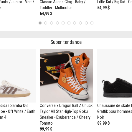
ants / Junior - Vert /
Classic Aliens Clog - Baby /
Little Kid / Big Kid - 
e
Toddler - Multicolor
54,99 $
64,99 $
1
2
3
4
5
6
7
8
9
10
Super tendance
didas Samba OG
Converse x Dragon Ball Z Chuck
Chaussure de skate 
oe - Off White / Earth
Taylor All Star High-Top Goku
Graffik pour hommes 
um 4
Sneaker - Exuberance / Cheery
Noir
Tomato
89,99 $
99,99 $