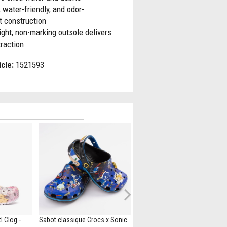
 water-friendly, and odor-
t construction
ght, non-marking outsole delivers
traction
icle:
1521593
Next
l Clog -
Sabot classique Crocs x Sonic
Crocs Fun Lab Train Clog - Baby