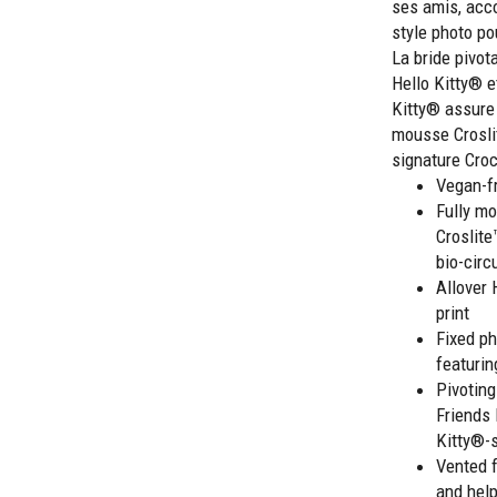
ses amis, acc
style photo po
La bride pivot
Hello Kitty® e
Kitty® assure 
mousse Croslit
signature Croc
Vegan-fr
Fully mo
Croslit
bio-circ
Allover 
print
Fixed ph
featurin
Pivoting
Friends 
Kitty®-s
Vented f
and hel