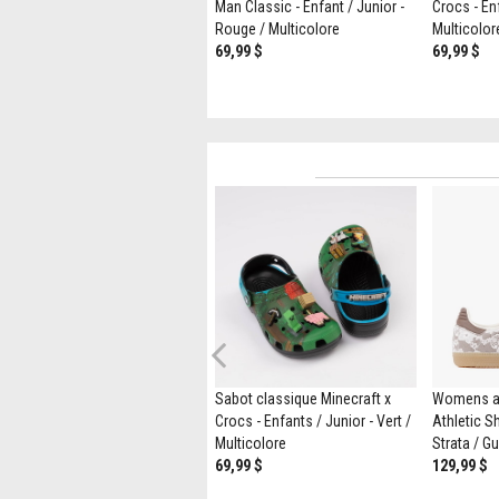
& Friends - Bébé / Tout-petit -
Man Classic - Enfant / Junior -
Crocs - Enf
Blanc
Rouge / Multicolore
Multicolor
64,99 $
69,99 $
69,99 $
Previous
Sandale compensée TOMS
Sabot classique Minecraft x
Womens a
Diana pour femmes - Noire
Crocs - Enfants / Junior - Vert /
Athletic Sh
109,99 $
89,98 $
Multicolore
Strata / G
69,99 $
129,99 $