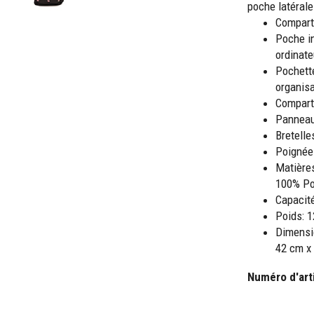
poche latérale
Compart
Poche i
ordinate
Pochette
organis
Comparti
Panneau
Bretelle
Poignée
Matières
100% Po
Capacité
Poids: 1
Dimensio
42 cm x
Numéro d'art