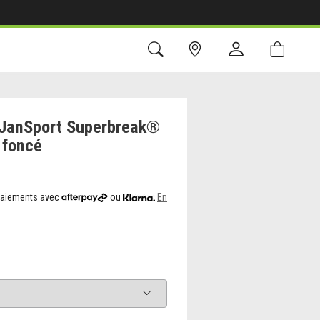
 JanSport Superbreak®
s foncé
 paiements avec
ou
En