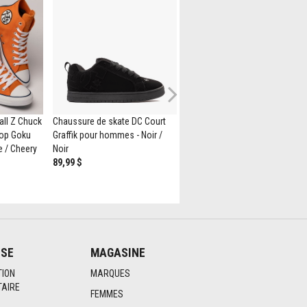
Next
all Z Chuck
Chaussure de skate DC Court
Chaussure de skate sans lacet
-Top Goku
Graffik pour hommes - Noir /
Vans - Léopard
e / Cheery
Noir
79,99 $
89,99 $
ISE
MAGASINE
TION
MARQUES
AIRE
FEMMES