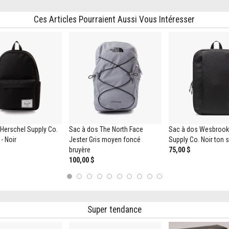
Ces Articles Pourraient Aussi Vous Intéresser
Herschel Supply Co.
Sac à dos The North Face
Sac à dos Wesbrook
- Noir
Jester Gris moyen foncé
Supply Co. Noir ton s
bruyère
75,00 $
100,00 $
1
2
3
4
5
6
7
8
9
10
Super tendance