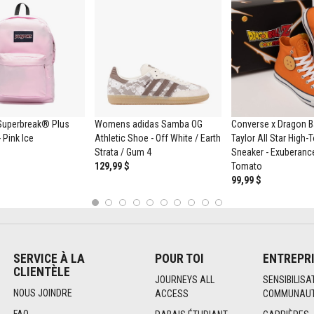
Superbreak® Plus
Womens adidas Samba OG
Converse x Dragon B
 Pink Ice
Athletic Shoe - Off White / Earth
Taylor All Star High
Strata / Gum 4
Sneaker - Exuberanc
129,99 $
Tomato
99,99 $
1
2
3
4
5
6
7
8
9
10
SERVICE À LA
POUR TOI
ENTREPR
CLIENTÈLE
JOURNEYS ALL
SENSIBILISA
NOUS JOINDRE
ACCESS
COMMUNAUT