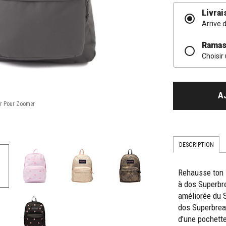
Livrai
Arrive 
Ramas
Choisir
A
DESCRIPTION
Rehausse ton 
à dos Superbr
améliorée du 
dos Superbrea
d’une pochette