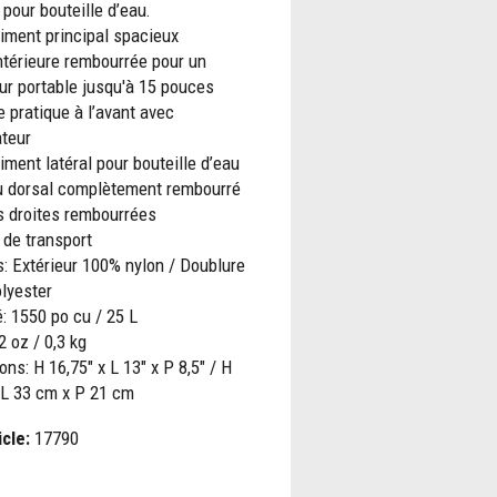
 pour bouteille d’eau.
iment principal spacieux
ntérieure rembourrée pour un
ur portable jusqu'à 15 pouces
 pratique à l’avant avec
ateur
ment latéral pour bouteille d’eau
 dorsal complètement rembourré
s droites rembourrées
 de transport
: Extérieur 100% nylon / Doublure
lyester
: 1550 po cu / 25 L
2 oz / 0,3 kg
ns: H 16,75" x L 13" x P 8,5" / H
 L 33 cm x P 21 cm
icle:
17790