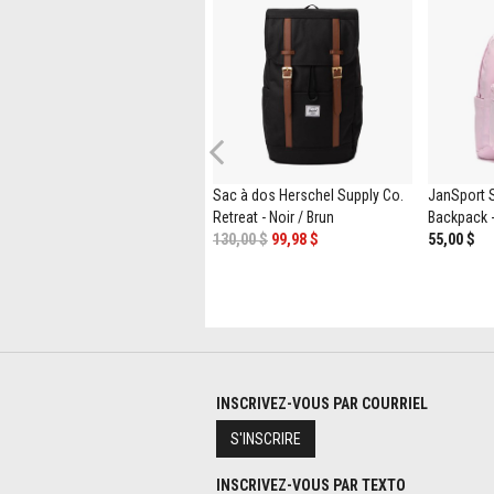
Previous
Sandale compensée TOMS
Sac à dos Herschel Supply Co.
JanSport 
Diana pour femmes - Noire
Retreat - Noir / Brun
Backpack -
109,99 $
89,98 $
130,00 $
99,98 $
55,00 $
INSCRIVEZ-VOUS PAR COURRIEL
S'INSCRIRE
INSCRIVEZ-VOUS PAR TEXTO