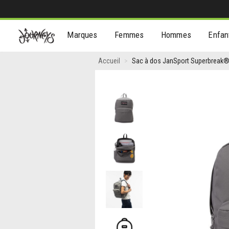
[Aller
Marques
Femmes
Hommes
Enfan
au
contenu]
Sac
Accueil
Sac à dos JanSport Superbreak® 
à
dos
Previous
JanSport
Superbreak®
Plus
-
Gris
foncé