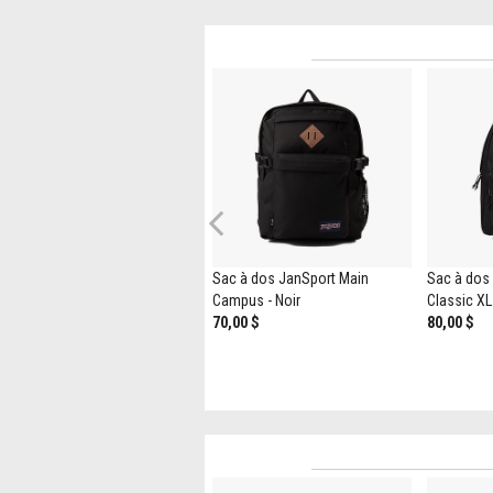
Previous
JanSport Superbreak® Plus
Sac à dos JanSport Main
Sac à dos 
Backpack - Pink Ice
Campus - Noir
Classic XL 
55,00 $
70,00 $
80,00 $