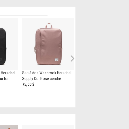
Next
 Herschel
Sac à dos Wesbrook Herschel
Sac à dos JanSport Main
ur ton
Supply Co. Rose cendré
Campus - Lilas
75,00 $
70,00 $