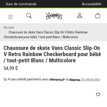
Suivi de commande
Accessibilité
[Aller
au
contenu]
Navigation
Chaussure
en
Accueil
alternance
Chaussure de skate Vans Classic Slip-On V Retro Rainbow
de
Checkerboard pour bébé / tout-petit Blanc / Multicolore
skate
Chaussure de skate Vans Classic Slip-On
Vans
V Retro Rainbow Checkerboard pour bébé
/ tout-petit Blanc / Multicolore
Classic
Slip-
54,99 $
On
Ou 4 sans intérêt paiements avec
ou
En savoir plus
V
Retro
Rainbow