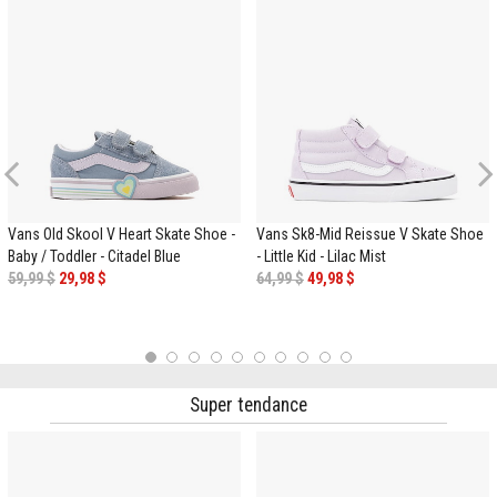
Previous
Vans Old Skool V Heart Skate Shoe -
Vans Sk8-Mid Reissue V Skate Shoe
Baby / Toddler - Citadel Blue
- Little Kid - Lilac Mist
59,99 $
29,98 $
64,99 $
49,98 $
1
2
3
4
5
6
7
8
9
10
Super tendance