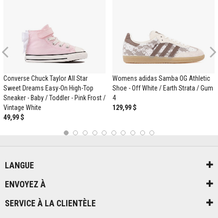
Previous
Converse Chuck Taylor All Star
Womens adidas Samba OG Athletic
Sweet Dreams Easy-On High-Top
Shoe - Off White / Earth Strata / Gum
Sneaker - Baby / Toddler - Pink Frost /
4
Vintage White
129,99 $
49,99 $
1
2
3
4
5
6
7
8
9
10
LANGUE
ENVOYEZ À
SERVICE À LA CLIENTÈLE