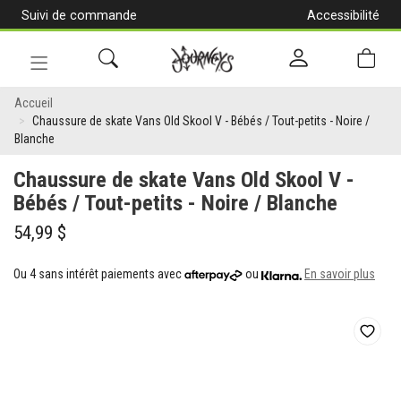
Suivi de commande
Accessibilité
[Aller
au
contenu]
Navigation
Chaussure
en
Accueil
alternance
Chaussure de skate Vans Old Skool V - Bébés / Tout-petits - Noire /
de
Blanche
skate
Chaussure de skate Vans Old Skool V -
Vans
Bébés / Tout-petits - Noire / Blanche
Old
54,99 $
Skool
Ou 4 sans intérêt paiements avec
ou
En savoir plus
V
-
Bébés
/