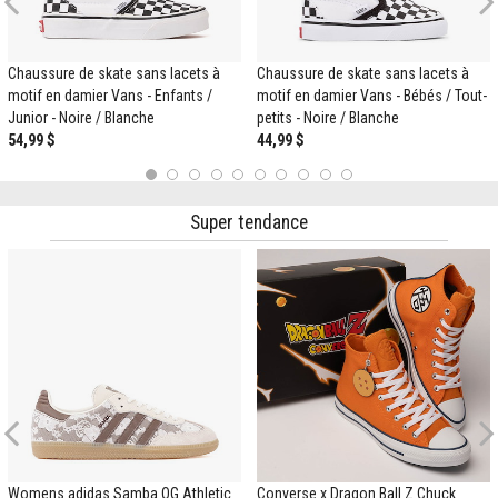
Previous
Chaussure de skate sans lacets à
Chaussure de skate sans lacets à
motif en damier Vans - Enfants /
motif en damier Vans - Bébés / Tout-
Junior - Noire / Blanche
petits - Noire / Blanche
54,99 $
44,99 $
1
2
3
4
5
6
7
8
9
10
Super tendance
Previous
Womens adidas Samba OG Athletic
Converse x Dragon Ball Z Chuck