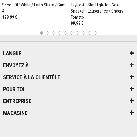
Shoe - Off White / Earth Strata / Gum
Taylor All Star High-Top Goku
4
Sneaker - Exuberance / Cheery
129,99 $
Tomato
99,99 $
1
2
3
4
5
6
7
8
9
10
LANGUE
ENVOYEZ À
SERVICE À LA CLIENTÈLE
POUR TOI
ENTREPRISE
MAGASINE