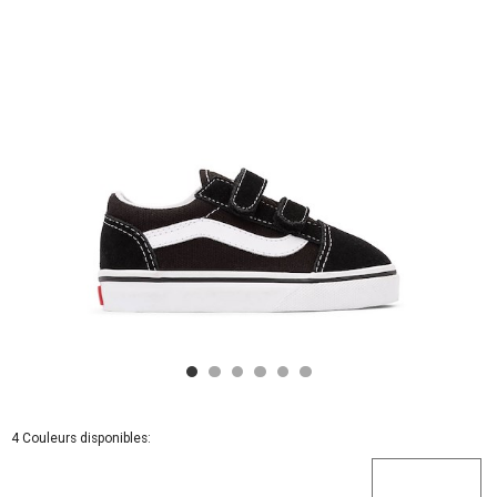
Tout-
petits
-
Noire
/
Blanche
4 Couleurs disponibles: