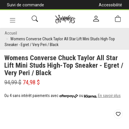
Suivi de commande
Accessibilité
[Aller
au
contenu]
Navigation
Womens
en
Accueil
alternance
Womens Converse Chuck Taylor All Star Lift Mini Studs High-Top
Converse
Sneaker - Egret / Very Peri / Black
Chuck
Womens Converse Chuck Taylor All Star
Taylor
Lift Mini Studs High-Top Sneaker - Egret /
Very Peri / Black
All
Star
94,99 $
74,98 $
Lift
Ou 4 sans intérêt paiements avec
ou
En savoir plus
Mini
Studs
High-