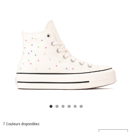
Top
Sneaker
-
Egret
/
Very
Peri
/
Black
7 Couleurs disponibles: