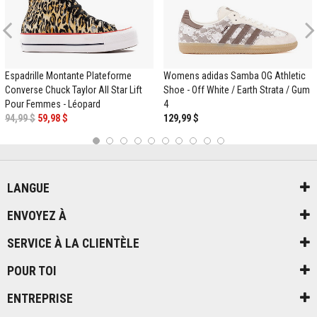
Previous
Espadrille Montante Plateforme
Womens adidas Samba OG Athletic
Converse Chuck Taylor All Star Lift
Shoe - Off White / Earth Strata / Gum
Pour Femmes - Léopard
4
94,99 $
59,98 $
129,99 $
1
2
3
4
5
6
7
8
9
10
LANGUE
ENVOYEZ À
SERVICE À LA CLIENTÈLE
POUR TOI
ENTREPRISE