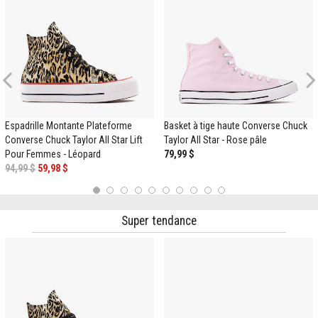
Previous
Espadrille Montante Plateforme
Basket à tige haute Converse Chuck
Converse Chuck Taylor All Star Lift
Taylor All Star - Rose pâle
Pour Femmes - Léopard
79,99 $
94,99 $
59,98 $
1
2
3
4
5
6
7
8
9
10
Super tendance