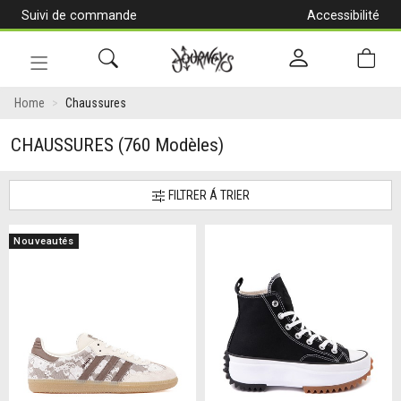
Suivi de commande
Accessibilité
[Aller
au
contenu]
Navigation
en
Home
Chaussures
alternance
CHAUSSURES
(760 Modèles)
FILTRER Á TRIER
Nouveautés