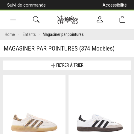
Suivi de commande
Accessibilité
[Aller
au
contenu]
Navigation
en
Home
Enfants
Magasiner par pointures
alternance
MAGASINER PAR POINTURES
(374 Modèles)
FILTRER Á TRIER