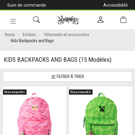
Suivi de commande
Accessibilité
[Aller
au
contenu]
Navigation
en
Home
Enfants
Vêtements et accessoires
alternance
Kids Backpacks and Bags
KIDS BACKPACKS AND BAGS
(15 Modèles)
FILTRER Á TRIER
Nouveautés
Nouveautés