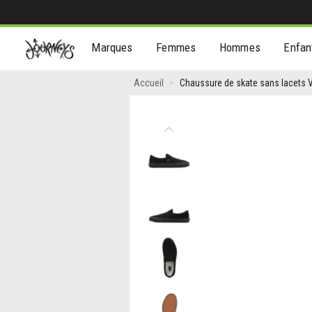
[Aller
Marques
Femmes
Hommes
Enfan
au
contenu]
Chaussure
Accueil
Chaussure de skate sans lacets V
de
skate
Previous
sans
lacets
Vans
-
Noire