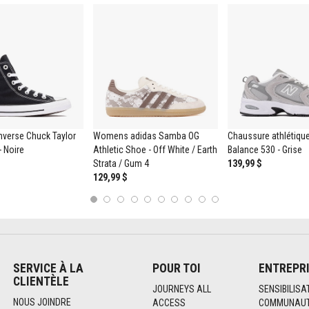
nverse Chuck Taylor
Womens adidas Samba OG
Chaussure athlétiqu
- Noire
Athletic Shoe - Off White / Earth
Balance 530 - Grise
Strata / Gum 4
139,99 $
129,99 $
1
2
3
4
5
6
7
8
9
10
SERVICE À LA
POUR TOI
ENTREPR
CLIENTÈLE
JOURNEYS ALL
SENSIBILISA
NOUS JOINDRE
ACCESS
COMMUNAUT