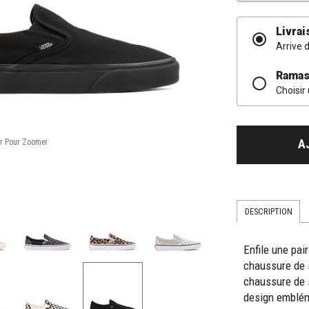
Livrai
Arrive 
Ramas
Choisir
A
DESCRIPTION
Enfile une pai
chaussure de 
chaussure de 
design emblém