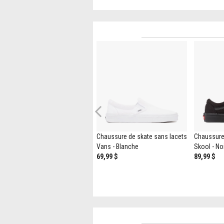
Previous
Chaussure de skate Vans Old
Chaussure de skate sans lacets
Chaussure
Skool - Blanche
Vans - Blanche
Skool - N
89,99 $
69,99 $
89,99 $