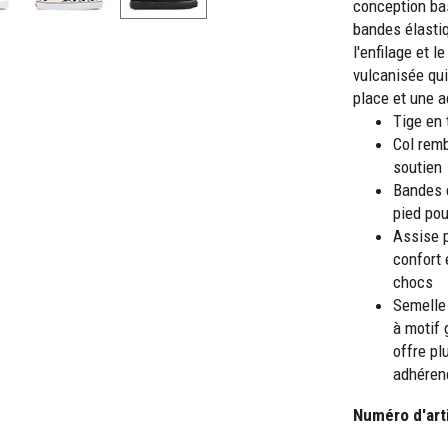
conception bas
bandes élastiq
l'enfilage et l
vulcanisée qui
place et une 
Tige en 
Col remb
soutien
Bandes é
pied pour
Assise p
confort 
chocs
Semelle
à motif 
offre pl
adhéren
Numéro d'art