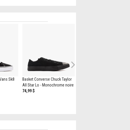
Next
 Vans Sk8
Basket Converse Chuck Taylor
Chaussure de skate sans lacet
All Star Lo - Monochrome noire
Vans à motif en damier - Noire 
74,99 $
Blanche
74,99 $