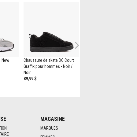
Next
e New
Chaussure de skate DC Court
Botte Imperméable Double
Graffik pour hommes - Noir /
Langue Timberland Premium 6
Noir
po Pour Homme - Kaki
89,99 $
219,99 $
ISE
MAGASINE
TION
MARQUES
AIRE