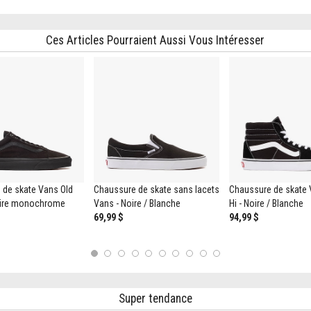
Ces Articles Pourraient Aussi Vous Intéresser
 de skate Vans Old
Chaussure de skate sans lacets
Chaussure de skate
oire monochrome
Vans - Noire / Blanche
Hi - Noire / Blanche
69,99 $
94,99 $
1
2
3
4
5
6
7
8
9
10
Super tendance