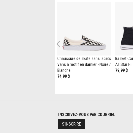
Previous
Sabot classique Minecraft x
Chaussure de skate sans lacets
Basket Co
Crocs - Enfants / Junior - Vert /
Vans à motif en damier - Noire /
All Star Hi 
Multicolore
Blanche
79,99 $
69,99 $
74,99 $
INSCRIVEZ-VOUS PAR COURRIEL
S'INSCRIRE