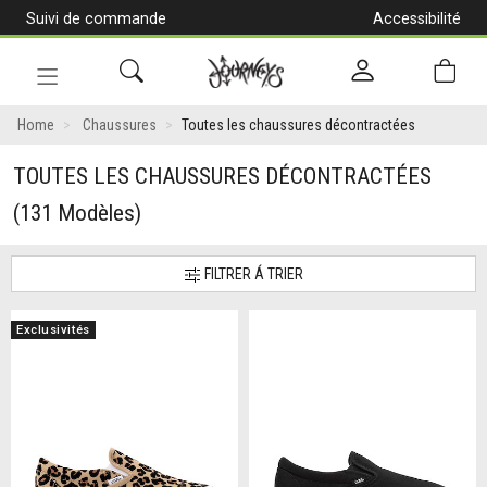
Suivi de commande
Accessibilité
[Aller
au
contenu]
Navigation
en
Home
Chaussures
Toutes les chaussures décontractées
alternance
TOUTES LES CHAUSSURES DÉCONTRACTÉES
(131 Modèles)
FILTRER Á TRIER
Exclusivités